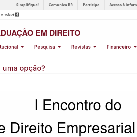
Simplifique!
Comunica BR
Participe
Acesso à infor
a o rodapé
4
DUAÇÃO EM DIREITO
itucional
Pesquisa
Revistas
Financeiro
 é uma opção?
I Encontro do
e Direito Empresari