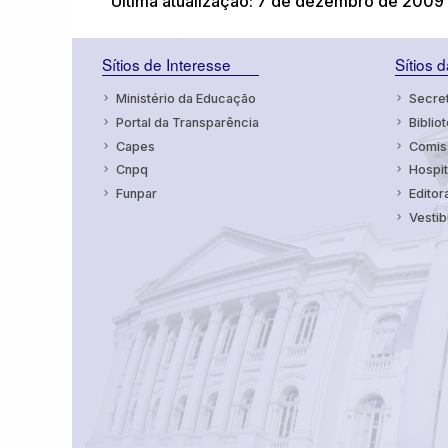
Última atualização: 7 de dezembro de 2009 
Sítios de Interesse
Sítios 
Ministério da Educação
Secret
Portal da Transparência
Bibliot
Capes
Comiss
Cnpq
Hospit
Funpar
Editor
Vestib