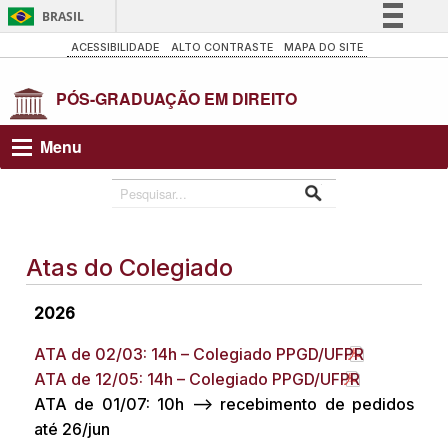
BRASIL
Simplifique!
ACESSIBILIDADE
ALTO CONTRASTE
MAPA DO SITE
Comunica BR
Participe
Acesso à informação
Menu
Legislação
Canais
Atas do Colegiado
2026
ATA de 02/03: 14h – Colegiado PPGD/UFPR
ATA de 12/05: 14h – Colegiado PPGD/UFPR
ATA de 01/07: 10h –> recebimento de pedidos
até 26/jun