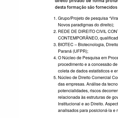
direito privado de forma prof
desta formação são fornecidos 
Grupo/Projeto de pesquisa “Vira
Novos paradigmas do direito);
REDE DE DIREITO CIVIL CONT
CONTEMPORÂNEO, qualificada 
BIOTEC – Biotecnologia, Direit
Paraná (UFPR);
O Núcleo de Pesquisa em Proces
procedimento e a concessão de a
coleta de dados estatísticos e e
Núcleo de Direito Comercial Com
das empresas. Análise da tecnolo
potencialidades, riscos decorren
relacionada às estruturas de g
Institucional e ao Direito. Aspe
analisados para posicioná-la e 