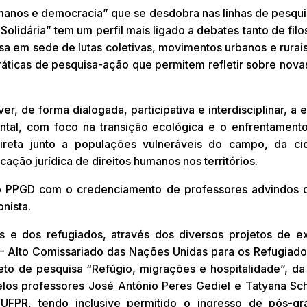
manos e democracia” que se desdobra nas linhas de pesquis
idária” tem um perfil mais ligado a debates tanto de filosof
sa em sede de lutas coletivas, movimentos urbanos e rurai
áticas de pesquisa-ação que permitem refletir sobre novas 
, de forma dialogada, participativa e interdisciplinar, a 
ntal, com foco na transição ecológica e o enfrentament
 direta junto a populações vulneráveis do campo, da 
cação jurídica de direitos humanos nos territórios.
no PPGD com o credenciamento de professores advindos do
nista.
 e dos refugiados, através dos diversos projetos de e
– Alto Comissariado das Nações Unidas para os Refugiad
ojeto de pesquisa “Refúgio, migrações e hospitalidade”, d
elos professores José Antônio Peres Gediel e Tatyana Sch
UFPR, tendo inclusive permitido o ingresso de pós-gra