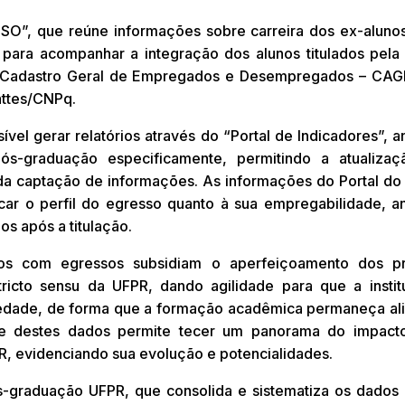
, que reúne informações sobre carreira dos ex-alunos
 para acompanhar a integração dos alunos titulados pela
o Cadastro Geral de Empregados e Desempregados – CAGE
attes/CNPq.
vel gerar relatórios através do “Portal de Indicadores”, 
s-graduação especificamente, permitindo a atualiza
da captação de informações. As informações do Portal do
ficar o perfil do egresso quanto à sua empregabilidade, 
os após a titulação.
dos com egressos subsidiam o aperfeiçoamento dos pr
tricto sensu da UFPR, dando agilidade para que a insti
edade, de forma que a formação acadêmica permaneça al
ise destes dados permite tecer um panorama do impact
R, evidenciando sua evolução e potencialidades.
s-graduação UFPR, que consolida e sistematiza os dados 