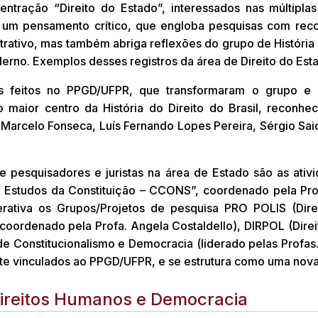
tração “Direito do Estado”, interessados nas múltiplas
 um pensamento crítico, que engloba pesquisas com recor
strativo, mas também abriga reflexões do grupo de História d
derno. Exemplos desses registros da área de Direito do Es
cos feitos no PPGD/UFPR, que transformaram o grupo e
no maior centro da História do Direito do Brasil, reconhe
Marcelo Fonseca, Luís Fernando Lopes Pereira, Sérgio Said
pesquisadores e juristas na área de Estado são as ativi
 Estudos da Constituição – CCONS”, coordenado pela Pro
ativa os Grupos/Projetos de pesquisa PRO POLIS (Direito
ordenado pela Profa. Angela Costaldello), DIRPOL (Direito
 de Constitucionalismo e Democracia (liderado pelas Profas
ente vinculados ao PPGD/UFPR, e se estrutura como uma nova
Direitos Humanos e Democracia