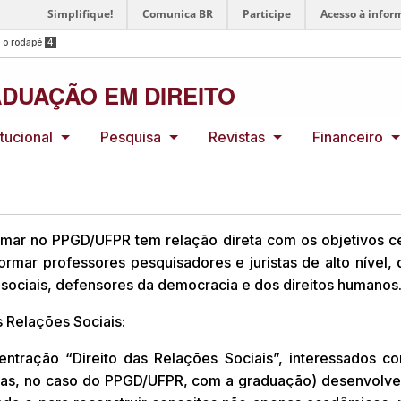
Simplifique!
Comunica BR
Participe
Acesso à infor
a o rodapé
4
DUAÇÃO EM DIREITO
itucional
Pesquisa
Revistas
Financeiro
mar no PPGD/UFPR tem relação direta com os objetivos cen
ormar professores pesquisadores e juristas de alto nível,
s sociais, defensores da democracia e dos direitos humanos
s Relações Sociais:
ntração “Direito das Relações Sociais”, interessados 
adas, no caso do PPGD/UFPR, com a graduação) desenvolvem