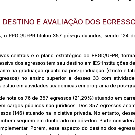
ESTINO E AVALIAÇÃO DOS EGRESSO
, o PPGD/UFPR titulou 357 pós-graduandos, sendo 124 do
ivos centrais e o plano estratégico do PPGD/UFPR, forma
xpressiva dos egressos tem seu destino em IES-Instituições 
tanto na graduação quanto na pós-graduação (stricto e lat
gressos) no ensino superior e desses 33 com atividade
s estão em atividades acadêmicas em programa de pós-gr
e nota os 76 de 357 egressos (21,29%) atuando em carreir
em cargos públicos não jurídicos. Dos 357 egressos aco
ssos (146) atuando na iniciativa privada. No entanto, des
a, também seguem em doutorado ou pós-doc. Parte consid
omplementar. Porém, esse aspecto do destino dos egress