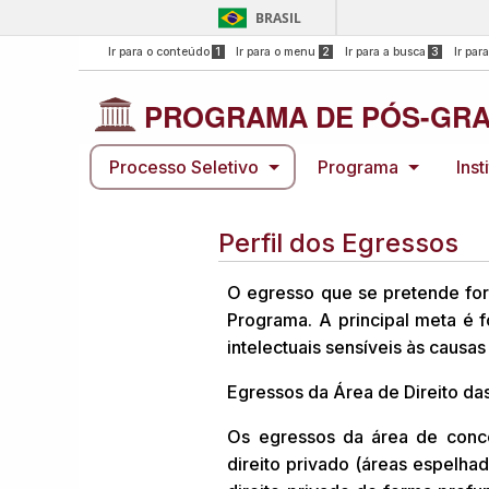
BRASIL
Ir para o conteúdo
1
Ir para o menu
2
Ir para a busca
3
Ir par
PROGRAMA DE PÓS-GRA
Processo Seletivo
Programa
Inst
Perfil dos Egressos
O egresso que se pretende for
Programa. A principal meta é f
intelectuais sensíveis às causa
Egressos da Área de Direito da
Os egressos da área de conce
direito privado (áreas espelh