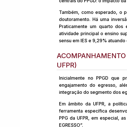
centrais do PPGD: o impacto da 
Também, como esperado, o pe
doutoramento. Há uma inversã
Praticamente um quarto dos
atividade principal o ensino 
sensu em IES e 9,29% atuando 
ACOMPANHAMENTO E
UFPR)
Inicialmente no PPGD que p
engajamento do egresso, alé
integração do segmento dos eg
Em âmbito da UFPR, a políti
ferramenta específica desenv
PPG da UFPR, em especial, 
EGRESSO”.