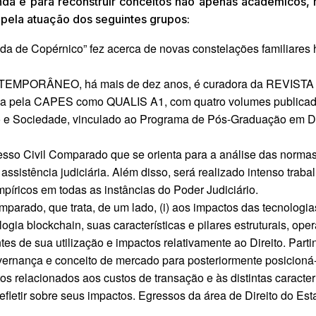
unda e para reconstruir conceitos não apenas acadêmicos,
pela atuação dos seguintes grupos:
da de Copérnico” fez acerca de novas constelações familiares h
EMPORÂNEO, há mais de dez anos, é curadora da REVISTA
pela CAPES como QUALIS A1, com quatro volumes publicad
o e Sociedade, vinculado ao Programa de Pós-Graduação em Di
so Civil Comparado que se orienta para a análise das normas 
ssistência judiciária. Além disso, será realizado intenso tra
mpíricos em todas as instâncias do Poder Judiciário.
parado, que trata, de um lado, (i) aos impactos das tecnologi
gia blockchain, suas características e pilares estruturais, ope
tes de sua utilização e impactos relativamente ao Direito. Parti
overnança e conceito de mercado para posteriormente posicioná
ctos relacionados aos custos de transação e às distintas caracte
refletir sobre seus impactos. Egressos da área de Direito do Es