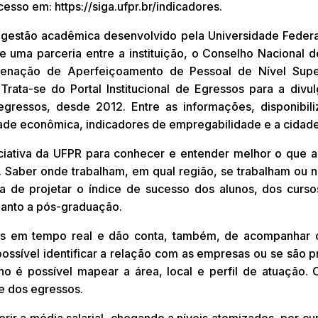
esso em: https://siga.ufpr.br/indicadores.
 gestão acadêmica desenvolvido pela Universidade Federa
e uma parceria entre a instituição, o Conselho Nacional d
enação de Aperfeiçoamento de Pessoal de Nível Super
 Trata-se do Portal Institucional de Egressos para a div
 egressos, desde 2012. Entre as informações, disponibi
idade econômica, indicadores de empregabilidade e a cidad
iciativa da UFPR para conhecer e entender melhor o que
Saber onde trabalham, em qual região, se trabalham ou nã
 de projetar o índice de sucesso dos alunos, dos curso
anto a pós-graduação.
as em tempo real e dão conta, também, de acompanhar 
possível identificar a relação com as empresas ou se são 
ho é possível mapear a área, local e perfil de atuação.
e dos egressos.