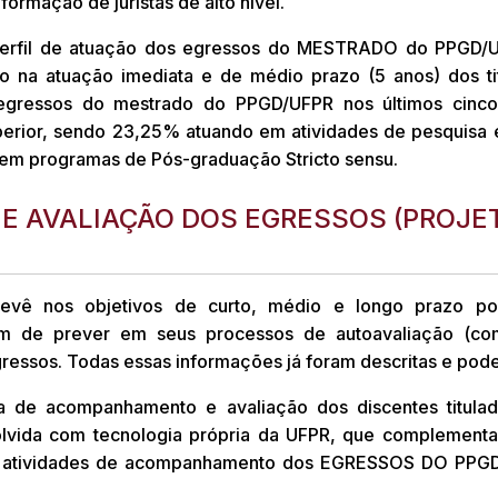
formação de juristas de alto nível.
rfil de atuação dos egressos do MESTRADO do PPGD/UFPR
o na atuação imediata e de médio prazo (5 anos) dos ti
 egressos do mestrado do PPGD/UFPR nos últimos cinc
superior, sendo 23,25% atuando em atividades de pesquisa 
em programas de Pós-graduação Stricto sensu.
 AVALIAÇÃO DOS EGRESSOS (PROJE
revê nos objetivos de curto, médio e longo prazo po
m de prever em seus processos de autoavaliação (com
ressos. Todas essas informações já foram descritas e pod
ca de acompanhamento e avaliação dos discentes titula
olvida com tecnologia própria da UFPR, que complementa
as atividades de acompanhamento dos EGRESSOS DO PP