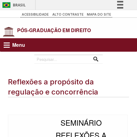
BRASIL
Simplifique!
ACESSIBILIDADE
ALTO CONTRASTE
MAPA DO SITE
Comunica BR
Participe
Acesso à informação
Menu
Legislação
Canais
Reflexões a propósito da
regulação e concorrência
SEMINÁRIO
REFLEXÕES A