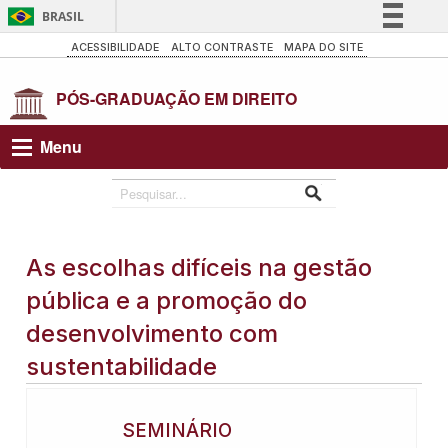
BRASIL
Simplifique!
ACESSIBILIDADE
ALTO CONTRASTE
MAPA DO SITE
Comunica BR
Participe
Acesso à informação
Menu
Legislação
Canais
As escolhas difíceis na gestão
pública e a promoção do
desenvolvimento com
sustentabilidade
SEMINÁRIO