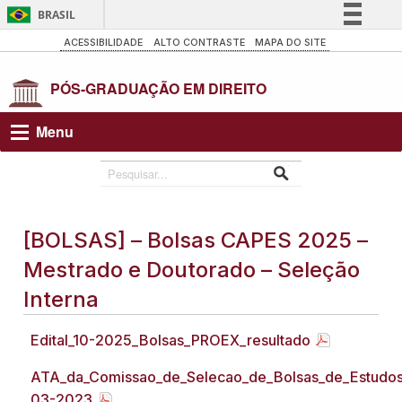
BRASIL
Simplifique!
ACESSIBILIDADE
ALTO CONTRASTE
MAPA DO SITE
Comunica BR
Participe
Acesso à informação
Menu
Legislação
Canais
[BOLSAS] – Bolsas CAPES 2025 –
Mestrado e Doutorado – Seleção
Interna
Edital_10-2025_Bolsas_PROEX_resultado
ATA_da_Comissao_de_Selecao_de_Bolsas_de_Estudos
03-2023