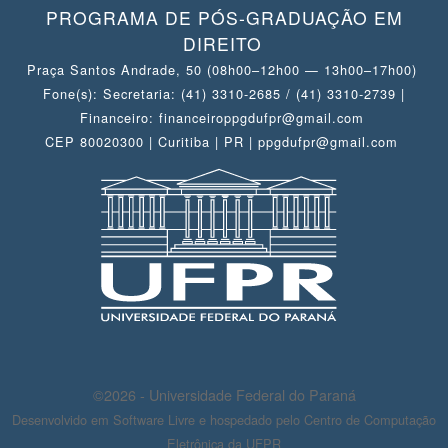
PROGRAMA DE PÓS-GRADUAÇÃO EM
DIREITO
Praça Santos Andrade, 50 (08h00–12h00 — 13h00–17h00)
Fone(s): Secretaria: (41) 3310-2685 / (41) 3310-2739 |
Financeiro: financeiroppgdufpr@gmail.com
CEP 80020300 | Curitiba | PR | ppgdufpr@gmail.com
©2026 - Universidade Federal do Paraná
Desenvolvido em Software Livre e hospedado pelo Centro de Computação
Eletrônica da UFPR