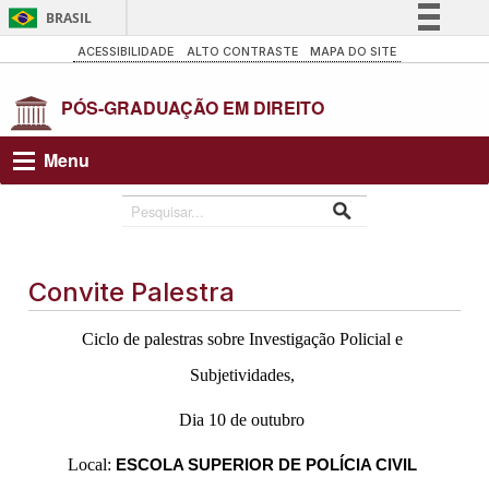
BRASIL
Simplifique!
ACESSIBILIDADE
ALTO CONTRASTE
MAPA DO SITE
Comunica BR
Participe
Acesso à informação
Menu
Legislação
Canais
Convite Palestra
Ciclo de palestras sobre Investigação Policial e
Subjetividades,
Dia 10 de outubro
Local:
ESCOLA SUPERIOR DE POLÍCIA CIVIL