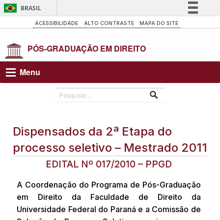
BRASIL
Simplifique!
ACESSIBILIDADE
ALTO CONTRASTE
MAPA DO SITE
Comunica BR
Participe
Acesso à informação
Menu
Legislação
Canais
Dispensados da 2ª Etapa do
processo seletivo – Mestrado 2011
EDITAL Nº 017/2010 – PPGD
A Coordenação do Programa de Pós-Graduação
em Direito da Faculdade de Direito da
Universidade Federal do Paraná e a Comissão de