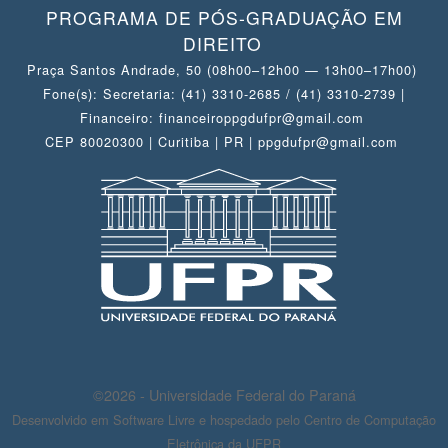
PROGRAMA DE PÓS-GRADUAÇÃO EM
DIREITO
Praça Santos Andrade, 50 (08h00–12h00 — 13h00–17h00)
Fone(s): Secretaria: (41) 3310-2685 / (41) 3310-2739 |
Financeiro: financeiroppgdufpr@gmail.com
CEP 80020300 | Curitiba | PR | ppgdufpr@gmail.com
©2026 - Universidade Federal do Paraná
Desenvolvido em Software Livre e hospedado pelo Centro de Computação
Eletrônica da UFPR