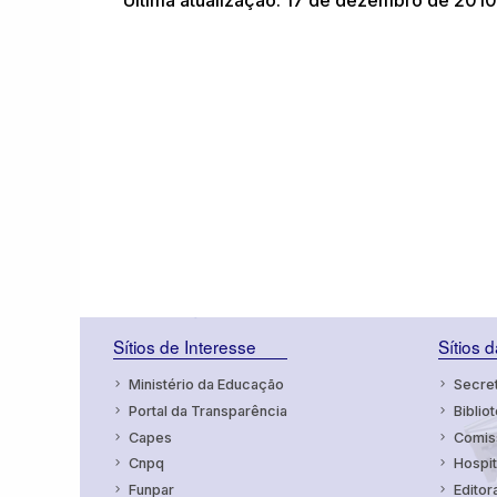
Última atualização: 17 de dezembro de 2010
Sítios de Interesse
Sítios 
Ministério da Educação
Secret
Portal da Transparência
Bibliot
Capes
Comiss
Cnpq
Hospit
Funpar
Editor