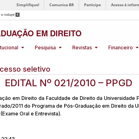
Simplifique!
Comunica BR
Participe
Acesso à infor
a o rodapé
4
DUAÇÃO EM DIREITO
itucional
Pesquisa
Revistas
Financeiro
cesso seletivo
EDITAL Nº 021/2010 – PPGD
ão em Direito da Faculdade de Direito da Universidade 
trado/2011 do Programa de Pós-Graduação em Direito da U
(Exame Oral e Entrevista).