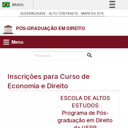
BRASIL
Simplifique!
ACESSIBILIDADE
ALTO CONTRASTE
MAPA DO SITE
Comunica BR
Participe
Acesso à informação
Menu
Legislação
Canais
Inscrições para Curso de
Economia e Direito
ESCOLA DE ALTOS
ESTUDOS
Programa de Pós-
graduação em Direito
da UFPR