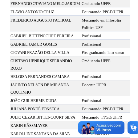
FERNANDO OTAVIANO MELO JARDIM
Graduando UFPR
FLAVIO ANTONIO CRUZ
Doutorando PPGD/UFPR
FREDERICO AUGUSTO PACHOAL
Mestrando em Filosofia
Política USP
GABRIEL BITTENCOURT PEREIRA
Profissional
GABRIEL JAMUR GOMES
Profissional
GIOVANI FRAZÃO DELLA VILLA
Pós-graduando lato senso
GUSTAVO HENRIQUE SPERANDIO
Graduando UFPR
ROXO
HELOISA FERNANDES CAMARA
Profissional
JACINTO NELSON DE MIRANDA
Docente UFPR
COUTINHO
JOÃO GUILHERME DUDA
Profissional
JULIANA PONDÉ FONSECA
Doutorando PPGD/UFPR
JULIO CEZAR BITTENCOURT SILVA
Mestrando
PPGD/UFPR
KARIN KÄSSMAYER
Profissional
KAROLLINE SANTANA DA SILVA
Graduando UFPR