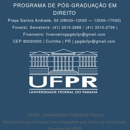
PROGRAMA DE PÓS-GRADUAÇÃO EM
DIREITO
Praça Santos Andrade, 50 (08h00–12h00 — 13h00–17h00)
Fone(s): Secretaria: (41) 3310-2685 / (41) 3310-2739 |
Financeiro: financeiroppgdufpr@gmail.com
CEP 80020300 | Curitiba | PR | ppgdufpr@gmail.com
©2026 - Universidade Federal do Paraná
Desenvolvido em Software Livre e hospedado pelo Centro de Computação
Eletrônica da UFPR