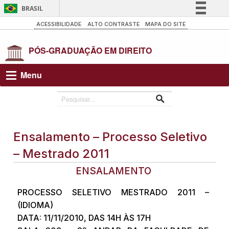
BRASIL
Simplifique!
ACESSIBILIDADE
ALTO CONTRASTE
MAPA DO SITE
Comunica BR
Participe
Acesso à informação
Menu
Legislação
Canais
Ensalamento – Processo Seletivo
– Mestrado 2011
ENSALAMENTO
PROCESSO SELETIVO MESTRADO 2011 –
(IDIOMA)
DATA: 11/11/2010, DAS 14H ÀS 17H