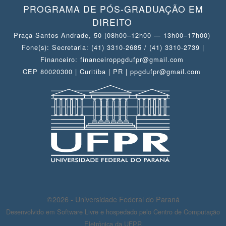
PROGRAMA DE PÓS-GRADUAÇÃO EM
DIREITO
Praça Santos Andrade, 50 (08h00–12h00 — 13h00–17h00)
Fone(s): Secretaria: (41) 3310-2685 / (41) 3310-2739 |
Financeiro: financeiroppgdufpr@gmail.com
CEP 80020300 | Curitiba | PR | ppgdufpr@gmail.com
©2026 - Universidade Federal do Paraná
Desenvolvido em Software Livre e hospedado pelo Centro de Computação
Eletrônica da UFPR