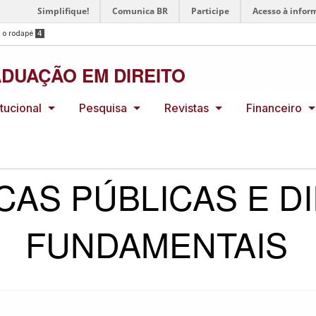
Simplifique!
Comunica BR
Participe
Acesso à infor
a o rodapé
4
DUAÇÃO EM DIREITO
itucional
Pesquisa
Revistas
Financeiro
CAS PÚBLICAS E D
FUNDAMENTAIS