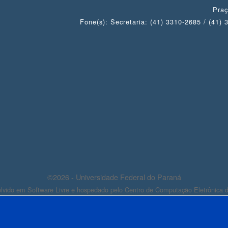
Praç
Fone(s): Secretaria: (41) 3310-2685 / (41)
©2026 - Universidade Federal do Paraná
lvido em Software Livre e hospedado pelo Centro de Computação Eletrônica