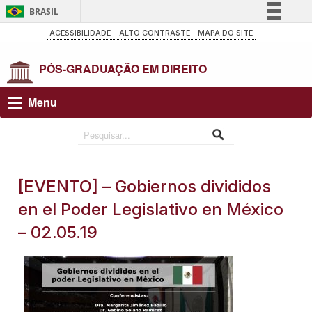
BRASIL
Simplifique!
ACESSIBILIDADE
ALTO CONTRASTE
MAPA DO SITE
Comunica BR
Participe
Acesso à informação
Menu
Legislação
Canais
[EVENTO] – Gobiernos divididos
en el Poder Legislativo en México
– 02.05.19