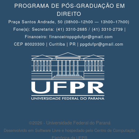
PROGRAMA DE PÓS-GRADUAÇÃO EM
DIREITO
Praça Santos Andrade, 50 (08h00–12h00 — 13h00–17h00)
Fone(s): Secretaria: (41) 3310-2685 / (41) 3310-2739 |
Financeiro: financeiroppgdufpr@gmail.com
CEP 80020300 | Curitiba | PR | ppgdufpr@gmail.com
©2026 - Universidade Federal do Paraná
Desenvolvido em Software Livre e hospedado pelo Centro de Computação
Eletrônica da UFPR