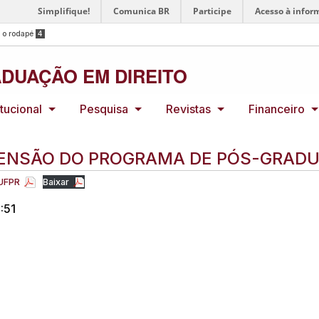
Simplifique!
Comunica BR
Participe
Acesso à infor
a o rodapé
4
DUAÇÃO EM DIREITO
itucional
Pesquisa
Revistas
Financeiro
TENSÃO DO PROGRAMA DE PÓS-GRADUA
 UFPR
Baixar
:51