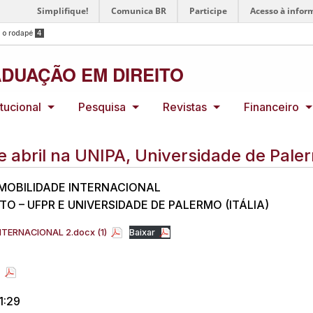
Simplifique!
Comunica BR
Participe
Acesso à infor
a o rodapé
4
DUAÇÃO EM DIREITO
itucional
Pesquisa
Revistas
Financeiro
abril na UNIPA, Universidade de Palerm
MOBILIDADE INTERNACIONAL
 – UFPR E UNIVERSIDADE DE PALERMO (ITÁLIA)
TERNACIONAL 2.docx (1)
Baixar
o
1:29