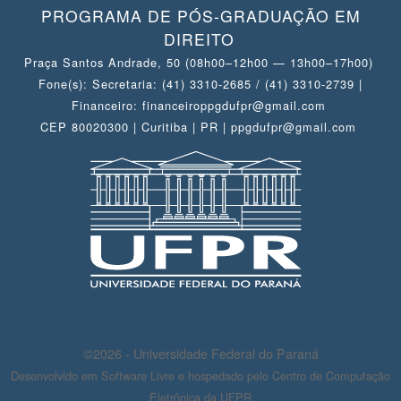
PROGRAMA DE PÓS-GRADUAÇÃO EM
DIREITO
Praça Santos Andrade, 50 (08h00–12h00 — 13h00–17h00)
Fone(s): Secretaria: (41) 3310-2685 / (41) 3310-2739 |
Financeiro: financeiroppgdufpr@gmail.com
CEP 80020300 | Curitiba | PR | ppgdufpr@gmail.com
©2026 - Universidade Federal do Paraná
Desenvolvido em Software Livre e hospedado pelo Centro de Computação
Eletrônica da UFPR