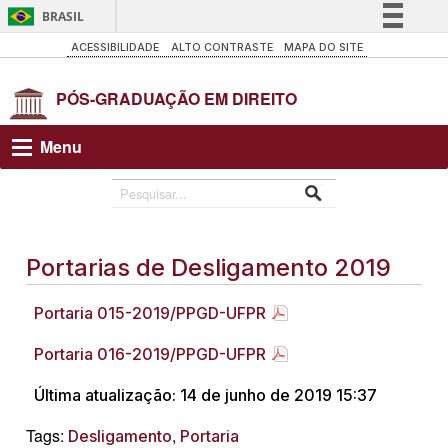
BRASIL
Simplifique!
ACESSIBILIDADE
ALTO CONTRASTE
MAPA DO SITE
Comunica BR
Participe
Acesso à informação
Menu
Legislação
Canais
Portarias de Desligamento 2019
Portaria 015-2019/PPGD-UFPR
Portaria 016-2019/PPGD-UFPR
Última atualização: 14 de junho de 2019 15:37
Tags:
,
Desligamento
Portaria