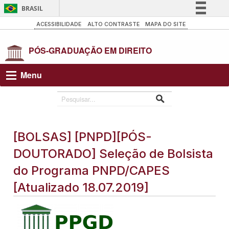
BRASIL
Simplifique!
ACESSIBILIDADE
ALTO CONTRASTE
MAPA DO SITE
Comunica BR
Participe
Acesso à informação
Menu
Legislação
Canais
[BOLSAS] [PNPD][PÓS-
DOUTORADO] Seleção de Bolsista
do Programa PNPD/CAPES
[Atualizado 18.07.2019]