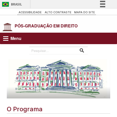
BRASIL
Simplifique!
ACESSIBILIDADE
ALTO CONTRASTE
MAPA DO SITE
Comunica BR
Participe
Acesso à informação
Menu
Legislação
Canais
O Programa