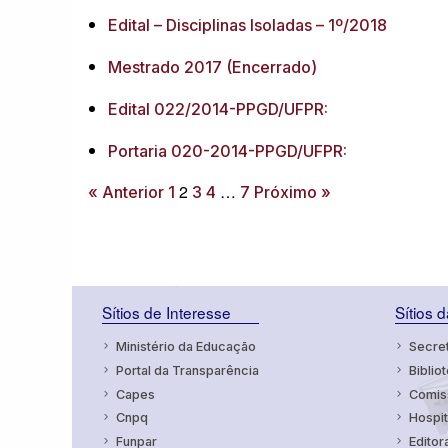
Edital – Disciplinas Isoladas – 1º/2018
Mestrado 2017 (Encerrado)
Edital 022/2014-PPGD/UFPR:
Portaria 020-2014-PPGD/UFPR:
2
…
« Anterior
1
3
4
7
Próximo »
Sítios de Interesse
Sítios 
Ministério da Educação
Secret
Portal da Transparência
Bibliot
Capes
Comiss
Cnpq
Hospit
Funpar
Editor