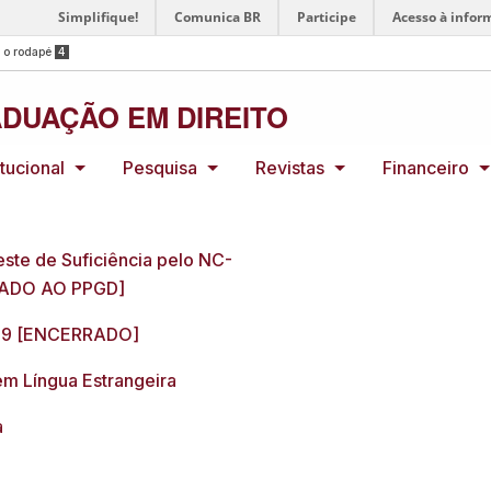
Simplifique!
Comunica BR
Participe
Acesso à infor
a o rodapé
4
DUAÇÃO EM DIREITO
itucional
Pesquisa
Revistas
Financeiro
e de Suficiência pelo NC-
LADO AO PPGD]
19 [ENCERRADO]
em Língua Estrangeira
a