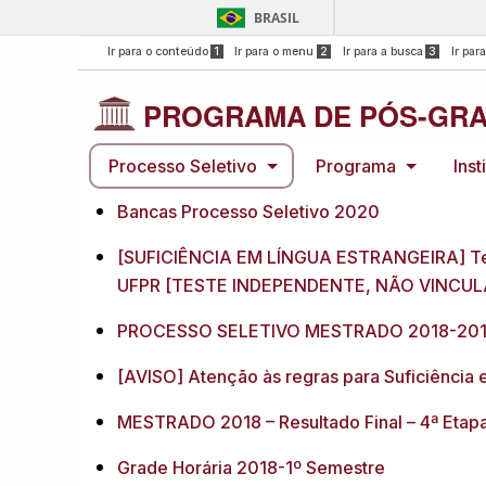
BRASIL
Ir para o conteúdo
1
Ir para o menu
2
Ir para a busca
3
Ir par
PROGRAMA DE PÓS-GRA
Processo Seletivo
Programa
Inst
Bancas Processo Seletivo 2020
[SUFICIÊNCIA EM LÍNGUA ESTRANGEIRA] Test
UFPR [TESTE INDEPENDENTE, NÃO VINCU
PROCESSO SELETIVO MESTRADO 2018-20
[AVISO] Atenção às regras para Suficiência 
MESTRADO 2018 – Resultado Final – 4ª Etap
Grade Horária 2018-1º Semestre