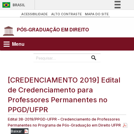
BRASIL
Simplifique!
ACESSIBILIDADE
ALTO CONTRASTE
MAPA DO SITE
Comunica BR
Participe
Acesso à informação
Menu
Legislação
Canais
[CREDENCIAMENTO 2019] Edital
de Credenciamento para
Professores Permanentes no
PPGD/UFPR
Edital 38-2019/PPGD-UFPR – Credenciamento de Professores
Permanentes no Programa de Pós-Graduação em Direito UFPR
Baixar