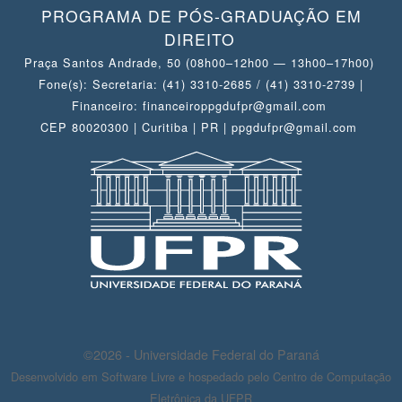
PROGRAMA DE PÓS-GRADUAÇÃO EM
DIREITO
Praça Santos Andrade, 50 (08h00–12h00 — 13h00–17h00)
Fone(s): Secretaria: (41) 3310-2685 / (41) 3310-2739 |
Financeiro: financeiroppgdufpr@gmail.com
CEP 80020300 | Curitiba | PR | ppgdufpr@gmail.com
©2026 - Universidade Federal do Paraná
Desenvolvido em Software Livre e hospedado pelo Centro de Computação
Eletrônica da UFPR