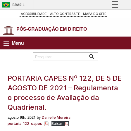
BRASIL
Simplifique!
ACESSIBILIDADE
ALTO CONTRASTE
MAPA DO SITE
Comunica BR
Participe
Acesso à informação
Menu
Legislação
Canais
PORTARIA CAPES Nº 122, DE 5 DE
AGOSTO DE 2021 – Regulamenta
o processo de Avaliação da
Quadrienal.
agosto 9th, 2021 by
Danielle Moreira
portaria-122-capes
Baixar