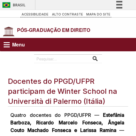
BRASIL
Simplifique!
ACESSIBILIDADE
ALTO CONTRASTE
MAPA DO SITE
Comunica BR
Participe
Acesso à informação
Menu
Legislação
Canais
Docentes do PPGD/UFPR
participam de Winter School na
Università di Palermo (Itália)
Quatro docentes do PPGD/UFPR —
Estefânia
Barboza, Ricardo Marcelo Fonseca, Ângela
Couto Machado Fonseca e Larissa Ramina
—