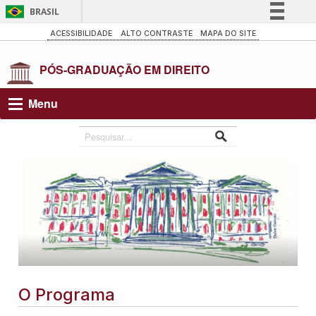
BRASIL
Simplifique!
ACESSIBILIDADE
ALTO CONTRASTE
MAPA DO SITE
Comunica BR
Participe
Acesso à informação
Menu
Legislação
Canais
O Programa