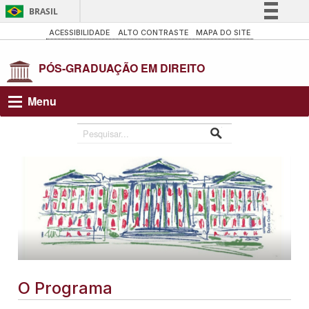
BRASIL
Simplifique!
ACESSIBILIDADE
ALTO CONTRASTE
MAPA DO SITE
Comunica BR
Participe
Acesso à informação
Menu
Legislação
Canais
O Programa