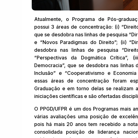
Atualmente, o Programa de Pós-gradua
possui 3 áreas de concentração: (i) “Direit
que se desdobra nas linhas de pesquisa “Dir
e “Novos Paradigmas do Direito”; (ii) “Di
desdobra nas linhas de pesquisa “Direi
“Perspectivas da Dogmática Crítica”, (i
Democracia”, que se desdobra nas linhas 
Inclusão” e “Cooperativismo e Economia 
essas áreas de concentração foram es
Graduação e em torno delas se realizam a
iniciações científicas e são ofertadas discipl
O PPGD/UFPR é um dos Programas mais ant
várias avaliações uma posição de excelê
pois há mais 20 anos tem recebido a nota
consolidada posição de liderança nac