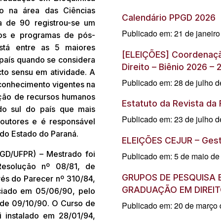
o na área das Ciências
Calendário PPGD 2026
a de 90 registrou-se um
Publicado em: 21 de janeir
sos e programas de pós-
stá entre as 5 maiores
[ELEIÇÕES] Coordenaç
 país quando se considera
Direito – Biênio 2026 – 
to sensu em atividade. A
Publicado em: 28 de julho 
conhecimento vigentes na
ção de recursos humanos
Estatuto da Revista da
 do sul do país que mais
Publicado em: 23 de julho 
outores e é responsável
 do Estado do Paraná.
ELEIÇÕES CEJUR – Ges
GD/UFPR) – Mestrado foi
Publicado em: 5 de maio de
Resolução nº 08/81, de
GRUPOS DE PESQUISA 
és do Parecer nº 310/84,
GRADUAÇÃO EM DIREIT
ciado em 05/06/90, pelo
de 09/10/90. O Curso de
Publicado em: 20 de março
 instalado em 28/01/94,