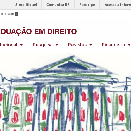
Simplifique!
Comunica BR
Participe
Acesso à infor
a o rodapé
4
DUAÇÃO EM DIREITO
itucional
Pesquisa
Revistas
Financeiro