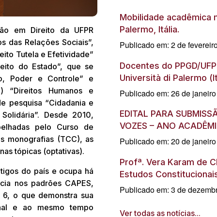
Mobilidade acadêmica m
Palermo, Itália.
ção em Direito da UFPR
os das Relações Sociais”,
Publicado em: 2 de fevereir
eito Tutela e Efetividade”
Docentes do PPGD/UFPR
reito do Estado”, que se
Università di Palermo (It
to, Poder e Controle” e
ii) “Direitos Humanos e
Publicado em: 26 de janeir
de pesquisa “Cidadania e
EDITAL PARA SUBMISS
Solidária”. Desde 2010,
VOZES – ANO ACADÊMI
pelhadas pelo Curso de
s monografias (TCC), as
Publicado em: 20 de janeir
inas tópicas (optativas).
Profª. Vera Karam de 
igos do país e ocupa há
Estudos Constitucionai
ncia nos padrões CAPES,
Publicado em: 3 de dezemb
 6, o que demonstra sua
ional e ao mesmo tempo
Ver todas as notícias...