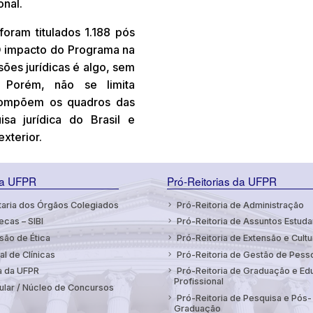
onal.
ram titulados 1.188 pós
O impacto do Programa na
sões jurídicas é algo, sem
 Porém, não se limita
compõem os quadros das
sa jurídica do Brasil e
xterior.
da UFPR
Pró-Reitorias da UFPR
aria dos Órgãos Colegiados
Pró-Reitoria de Administração
ecas – SIBI
Pró-Reitoria de Assuntos Estuda
ão de Ética
Pró-Reitoria de Extensão e Cultu
al de Clínicas
Pró-Reitoria de Gestão de Pess
a da UFPR
Pró-Reitoria de Graduação e E
Profissional
ular / Núcleo de Concursos
Pró-Reitoria de Pesquisa e Pós-
Graduação