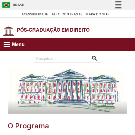
BRASIL
Simplifique!
ACESSIBILIDADE
ALTO CONTRASTE
MAPA DO SITE
Comunica BR
Participe
Acesso à informação
Menu
Legislação
Canais
O Programa